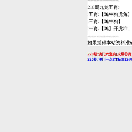
---------------------
218期九龙五肖:
五肖:【鸡牛狗虎兔
三肖:【
鸡牛狗
】
一肖:【鸡】开虎准
---------------------
如果觉得本站资料准确
220期:澳门六宝典[火爆③肖
220期:澳门一点红[极限12