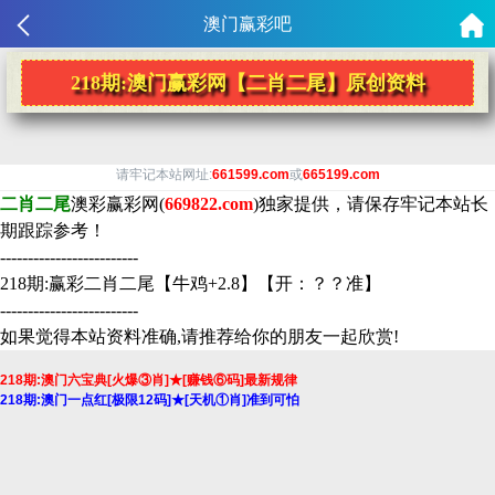
澳门赢彩吧
218期:澳门赢彩网【二肖二尾】原创资料
请牢记本站网址:
661599.com
或
665199.com
二肖二尾
澳彩赢彩网(
669822.com
)独家提供，请保存牢记本站长
期跟踪参考！
-------------------------
218期:赢彩二肖二尾【牛鸡+2.8】【开：？？准】
-------------------------
如果觉得本站资料准确,请推荐给你的朋友一起欣赏!
218期:澳门六宝典[火爆③肖]★[赚钱⑥码]最新规律
218期:澳门一点红[极限12码]★[天机①肖]准到可怕