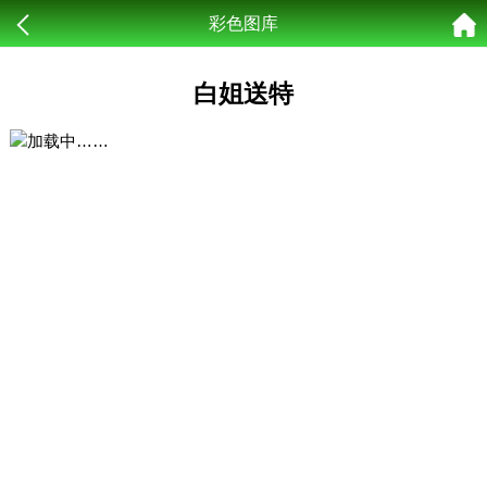
彩色图库
白姐送特