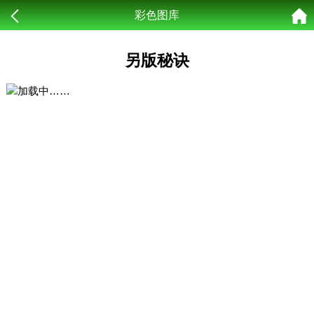
彩色图库
另版秘诀