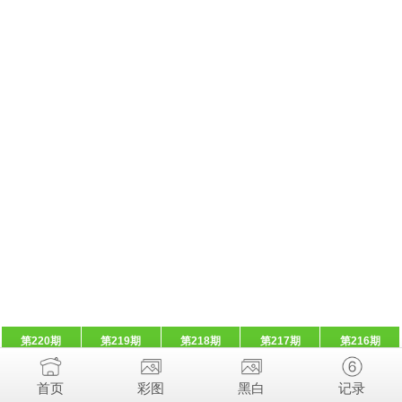
第220期
第219期
第218期
第217期
第216期
首页
彩图
黑白
记录