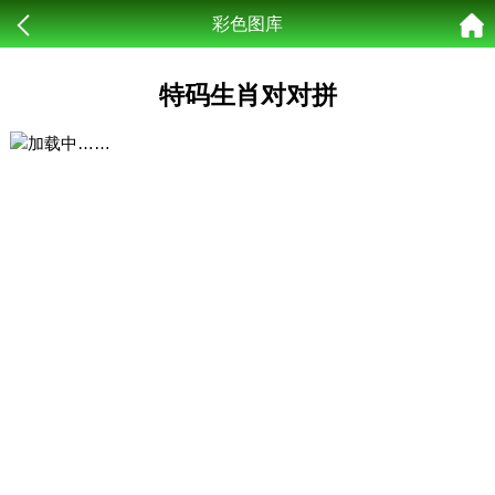
彩色图库
特码生肖对对拼