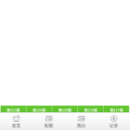
第221期
第220期
第219期
第218期
第217期
首页
彩图
黑白
记录