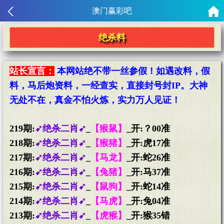
澳门赢彩吧
绝杀料
站长宣言：
本网站绝不带一丝参假！如遇改料，假
料，马后炮资料，一经查实，直接封号封IP。大神
无处不在，真金不怕火炼，实力万人见证！
219期:
➹绝杀二肖➹
_
【猴鼠】
_开:？00准
218期:
➹绝杀二肖➹
_
【猴猪】
_开:虎17准
217期:
➹绝杀二肖➹
_
【马龙】
_开:蛇26准
216期:
➹绝杀二肖➹
_
【兔猪】
_开:马37准
215期:
➹绝杀二肖➹
_
【鼠狗】
_开:蛇14准
214期:
➹绝杀二肖➹
_
【马虎】
_开:兔04准
213期:
➹绝杀二肖➹
_
【虎猴】
_开:猴35错