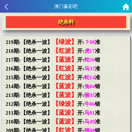
澳门赢彩吧
绝杀料
【绿波】
219期:【绝杀一波】
开:
？00
准
【红波】
218期:【绝杀一波】
开:
虎17
准
【蓝波】
217期:【绝杀一波】
开:
蛇26
错
【红波】
216期:【绝杀一波】
开:
马37
准
【红波】
215期:【绝杀一波】
开:
蛇14
准
【蓝波】
214期:【绝杀一波】
开:
兔04
错
【蓝波】
213期:【绝杀一波】
开:
猴35
准
【绿波】
212期:【绝杀一波】
开:
牛06
错
【蓝波】
211期:【绝杀一波】
开:
马01
准
【蓝波】
210期:【绝杀一波】
开:
马49
准
【红波】
209期:【绝杀一波】
开:
猪08
错