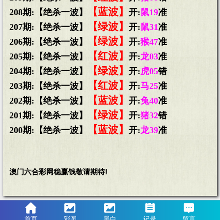
【蓝波】
208期:【绝杀一波】
开:
鼠19
准
【绿波】
207期:【绝杀一波】
开:
鼠31
准
【绿波】
206期:【绝杀一波】
开:
猴47
准
【红波】
205期:【绝杀一波】
开:
龙03
准
【绿波】
204期:【绝杀一波】
开:
虎05
错
【红波】
203期:【绝杀一波】
开:
马25
准
【蓝波】
202期:【绝杀一波】
开:
兔40
准
【绿波】
201期:【绝杀一波】
开:
猪32
错
【蓝波】
200期:【绝杀一波】
开:
龙39
准
澳门六合彩网稳赢钱敬请期待!
首页
彩图
黑白
记录
留言