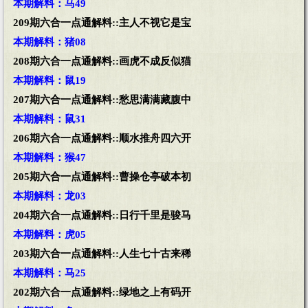
本期解料：马49
209期六合一点通解料::主人不视它是宝
本期解料：猪08
208期六合一点通解料::画虎不成反似猫
本期解料：鼠19
207期六合一点通解料::愁思满满藏腹中
本期解料：鼠31
206期六合一点通解料::顺水推舟四六开
本期解料：猴47
205期六合一点通解料::曹操仓亭破本初
本期解料：龙03
204期六合一点通解料::日行千里是骏马
本期解料：虎05
203期六合一点通解料::人生七十古来稀
本期解料：马25
202期六合一点通解料::绿地之上有码开