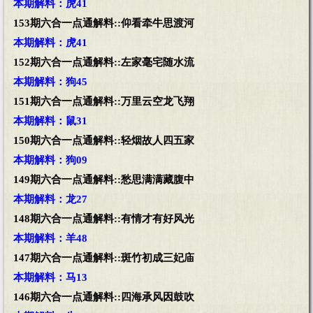
本期解料：虎41
153期六合一点通解料::仰看牵牛思渡河
本期解料：虎41
152期六合一点通解料::左家毫宅随水流
本期解料：狗45
151期六合一点通解料::万里云空龙飞翔
本期解料：鼠31
150期六合一点通解料::轻烟故人四五家
本期解料：狗09
149期六合一点通解料::愁思满满藏腹中
本期解料：龙27
148期六合一点通解料::有情才有好风光
本期解料：羊48
147期六合一点通解料::斑竹初成三妃庙
本期解料：马13
146期六合一点通解料::四海承风因鼓吹