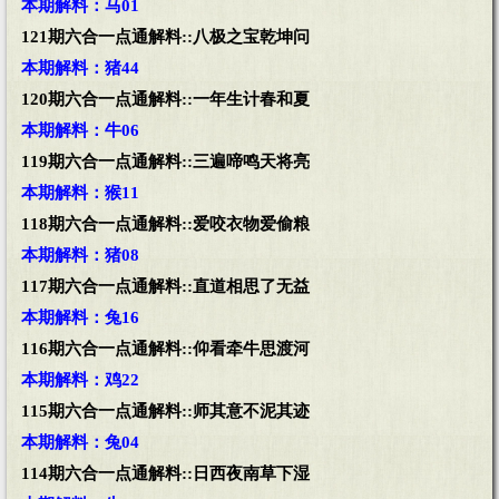
本期解料：马01
121期六合一点通解料::八极之宝乾坤问
本期解料：猪44
120期六合一点通解料::一年生计春和夏
本期解料：牛06
119期六合一点通解料::三遍啼鸣天将亮
本期解料：猴11
118期六合一点通解料::爱咬衣物爱偷粮
本期解料：猪08
117期六合一点通解料::直道相思了无益
本期解料：兔16
116期六合一点通解料::仰看牵牛思渡河
本期解料：鸡22
115期六合一点通解料::师其意不泥其迹
本期解料：兔04
114期六合一点通解料::日西夜南草下湿