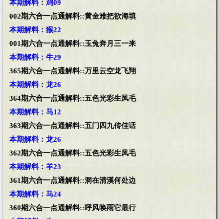
本期解料：鸡09
002期六合一点通解料::黄金难把欲海填
本期解料：猴22
001期六合一点通解料::玉兔奔月三一来
本期解料：牛29
365期六合一点通解料::万里云空龙飞翔
本期解料：龙26
364期六合一点通解料::五色光彩生凤毛
本期解料：马12
363期六合一点通解料::五门四九传佳话
本期解料：龙26
362期六合一点通解料::五色光彩生凤毛
本期解料：羊23
361期六合一点通解料::洞在清溪何处边
本期解料：马24
360期六合一点通解料::呼风唤雨它最行