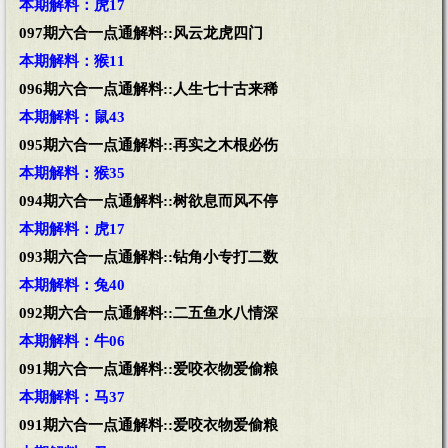
本期解料：虎17
097期六合一点通解料::风云龙虎四门
本期解料：猴11
096期六合一点通解料::人生七十古来稀
本期解料：鼠43
095期六合一点通解料::再实之木根必伤
本期解料：猴35
094期六合一点通解料::树欲息而风不停
本期解料：虎17
093期六合一点通解料::钻角小专打二数
本期解料：兔40
092期六合一点通解料::二五鱼水八情深
本期解料：牛06
091期六合一点通解料::爱咬衣物爱偷粮
本期解料：马37
091期六合一点通解料::爱咬衣物爱偷粮