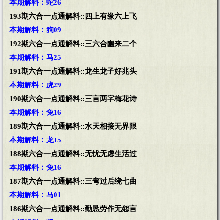
本期解料：蛇26
193期六合一点通解料::四上有缘六上飞
本期解料：狗09
192期六合一点通解料::三六合豳来二个
本期解料：马25
191期六合一点通解料::龙生龙子好兆头
本期解料：虎29
190期六合一点通解料::三言两字梅花诗
本期解料：兔16
189期六合一点通解料::水天相接无界限
本期解料：龙15
188期六合一点通解料::无忧无虑生活过
本期解料：兔16
187期六合一点通解料::三弯过后绕七曲
本期解料：马01
186期六合一点通解料::勤恳劳作无怨言