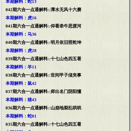
本期解料：蛇13
042期六合一点通解料::潭水无风十六磨
本期解料：虎16
041期六合一点通解料::仰看牵牛思渡河
本期解料：马36
040期六合一点通解料::明月依旧照乾坤
本期解料：虎28
039期六合一点通解料::十七山色四五看
本期解料：羊11
038期六合一点通解料::世间甲子须臾事
本期解料：鼠42
037期六合一点通解料::师出名门阴阳懂
本期解料：猪43
036期六合一点通解料::山崩地裂乱哄哄
本期解料：蛇01
035期六合一点通解料::十七山色四五看