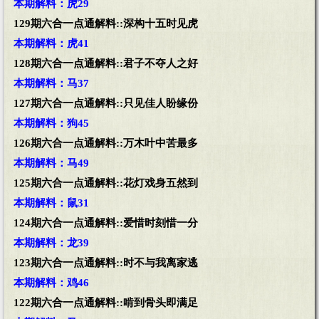
本期解料：虎29
129期六合一点通解料::深构十五时见虎
本期解料：虎41
128期六合一点通解料::君子不夺人之好
本期解料：马37
127期六合一点通解料::只见佳人盼缘份
本期解料：狗45
126期六合一点通解料::万木叶中苦最多
本期解料：马49
125期六合一点通解料::花灯戏身五然到
本期解料：鼠31
124期六合一点通解料::爱惜时刻惜一分
本期解料：龙39
123期六合一点通解料::时不与我离家逃
本期解料：鸡46
122期六合一点通解料::啃到骨头即满足