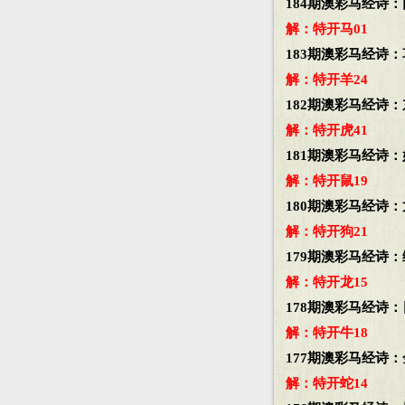
184期澳彩马经诗
解：特开马01
183期澳彩马经诗
解：特开羊24
182期澳彩马经诗
解：特开虎41
181期澳彩马经诗
解：特开鼠19
180期澳彩马经诗
解：特开狗21
179期澳彩马经诗
解：特开龙15
178期澳彩马经诗
解：特开牛18
177期澳彩马经诗
解：特开蛇14