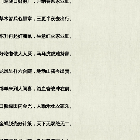
：门迎晓日财源广，户纳春风家业旺。
：草木皆兵心胆寒，三更半夜去出行。
：东升再起奸商鼠，生意红火家业旺。
：好吃懒做人人厌，马马虎虎难持家。
：龙凤呈祥六合随，地动山摇今出贵。
：绵羊来到人间喜，浴血奋战冲在前。
：日照绿田闪金光，人勤禾壮农家乐。
：金蝉脱壳好计策，天下无双绝无二。