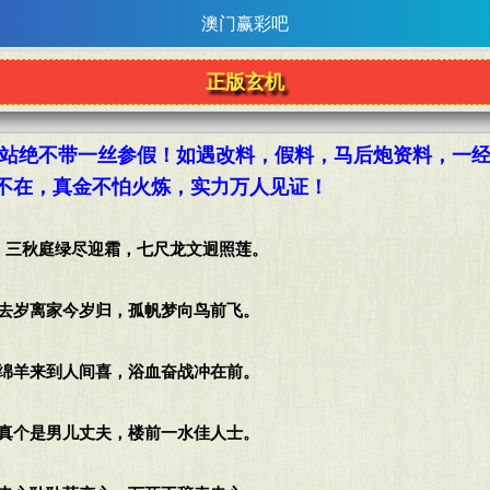
澳门赢彩吧
正版玄机
站绝不带一丝参假！如遇改料，假料，马后炮资料，一
处不在，真金不怕火炼，实力万人见证！
诗：三秋庭绿尽迎霜，七尺龙文迥照莲。
：去岁离家今岁归，孤帆梦向鸟前飞。
：绵羊来到人间喜，浴血奋战冲在前。
：真个是男儿丈夫，楼前一水佳人士。