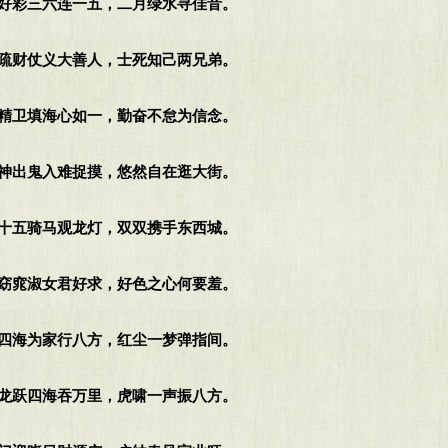
：好彩三六连一五，二月绿水寻佳音。
：疏财仗义大善人，士死知己两兄弟。
：精卫填海心如一，勤奋不怠为信念。
：神出鬼入难捉摸，悠然自在逛大街。
：十五骑马观龙灯，双双携手东西城。
：窈窕淑女君好求，好色之心何要羞。
：四海为家行八方，红尘一梦弹指间。
：龙跃四海吞万里，虎啸一声振八方。