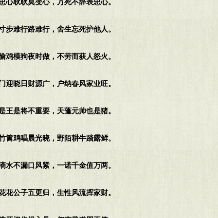
：忠心耿耿莫变心，万死不辞表忠心。
：寸步难行路难行，舍生忘死护他人。
：偷鸡模狗夜时做，不劳而获人怒火。
：门迎晓日财源广，户纳春风家业旺。
：是王是将不重要，天蓬元帅也是猪。
：竹篱鸡唱晨光晓，野陌耕牛踏露鲜。
：滴水不漏口风紧，一诺千金值万两。
：花花公子五更归，生性风流挥家财。