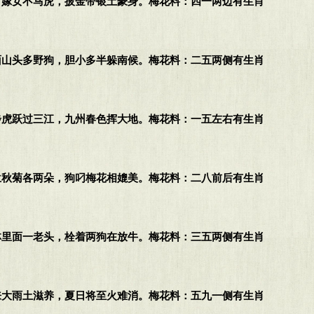
今日嫁女不马虎，披金带银土豪身。梅花料：四一两边有生肖
北面山头多野狗，胆小多半躲南候。梅花料：二五两侧有生肖
龙步虎跃过三江，九州春色挥大地。梅花料：一五左右有生肖
春兰秋菊各两朵，狗叼梅花相媲美。梅花料：二八前后有生肖
森林里面一老头，栓着两狗在放牛。梅花料：三五两侧有生肖
天来大雨土滋养，夏日将至火难消。梅花料：五九一侧有生肖