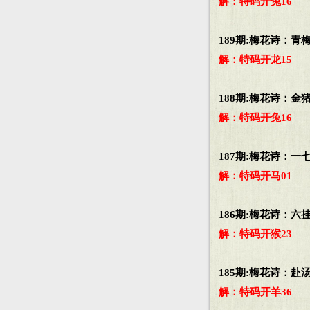
解：特码开兔16
189期:梅花诗：
解：特码开龙15
188期:梅花诗：
解：特码开兔16
187期:梅花诗：
解：特码开马01
186期:梅花诗：
解：特码开猴23
185期:梅花诗：
解：特码开羊36