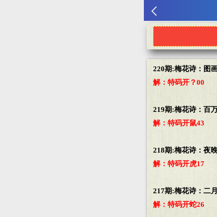
220期:梅花诗：
解：特码开？00
219期:梅花诗：
解：特码开鼠43
218期:梅花诗：
解：特码开虎17
217期:梅花诗：
解：特码开蛇26