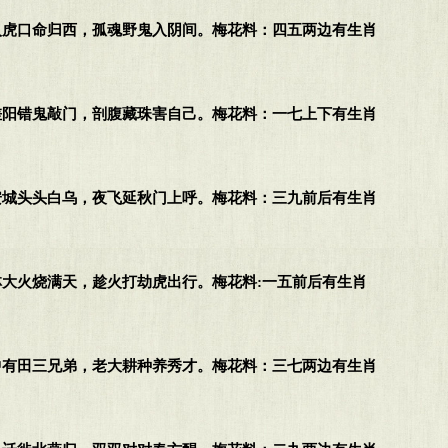
猪入虎口命归西，孤魂野鬼入阴间。梅花料：四五两边有生肖
阴差阳错鬼敲门，剖腹藏珠害自己。梅花料：一七上下有生肖
长安城头头白乌，夜飞延秋门上呼。梅花料：三九前后有生肖
森林大火烧满天，趁火打劫虎出行。梅花料:一五前后有生肖
家中有田三兄弟，老大耕种养秀才。梅花料：三七两边有生肖