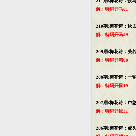
211期:梅花诗：
解：特码开马01
210期:梅花诗：
解：特码开马49
209期:梅花诗：
解：特码开猪08
208期:梅花诗：
解：特码开鼠19
207期:梅花诗：
解：特码开鼠31
206期:梅花诗：