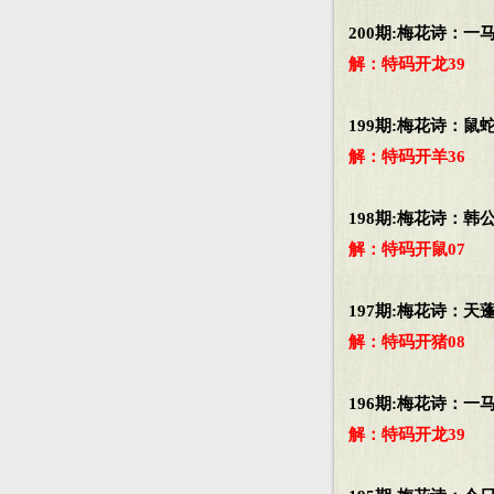
200期:梅花诗：
解：特码开龙39
199期:梅花诗：
解：特码开羊36
198期:梅花诗：
解：特码开鼠07
197期:梅花诗：
解：特码开猪08
196期:梅花诗：
解：特码开龙39