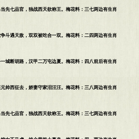
一马当先七品官，独战西天欲称王。梅花料：三七两边有生肖
鼠蛇争斗遇天敌，双双被吃合一双。梅花料：二四两边有生肖
韩公一城断胡路，汉甲二万屯边夏。梅花料：四八前后有生肖
天蓬元帅西征去，娇妻守家泪汪汪。梅花料：三八两边有生肖
一马当先七品官，独战西天欲称王。梅花料：三七两边有生肖