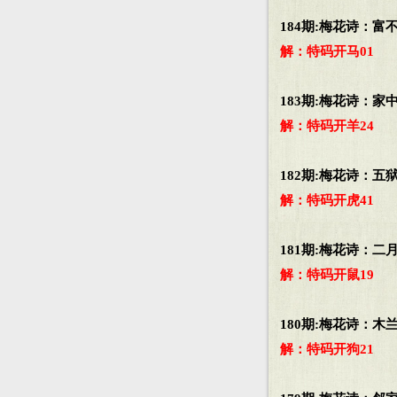
184期:梅花诗：
解：特码开马01
183期:梅花诗：
解：特码开羊24
182期:梅花诗：
解：特码开虎41
181期:梅花诗：
解：特码开鼠19
180期:梅花诗：
解：特码开狗21