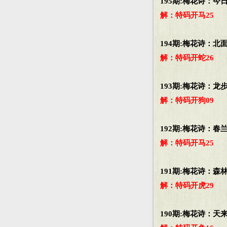
195期:梅花诗：
解：特码开马25
194期:梅花诗：
解：特码开蛇26
193期:梅花诗：
解：特码开狗09
192期:梅花诗：
解：特码开马25
191期:梅花诗：
解：特码开虎29
190期:梅花诗：