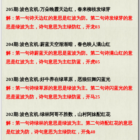
205期:波色玄机:万朵晚霞天边红，春来柳枝发绿芽
解：第一句诗天边红的意思是红波为防。第二句诗发绿芽的意
思是绿波为主，诗句意思为主绿防红，开龙03
204期:波色玄机:蔚蓝天空渐渐暗，春色映人满山红
解：第一句诗蔚蓝天的意思是蓝波为防。第二句诗满山红的意
思是红波为主，诗句意思为主红防蓝，开虎05
203期:波色玄机:好牛养在绿草原，恶狼狂舞闪蓝光
解：第一句诗绿草原的意思是绿波为主。第二句诗闪蓝光的意
思是蓝波为防，诗句意思为主绿防蓝，开马25
202期:波色玄机:绿林阿哥不胜数，山村阿妹配红花
解：第一句诗绿林的意思是绿波为主。第二句诗配红花的意思
是红波为防，诗句意思为主绿防红，开兔40