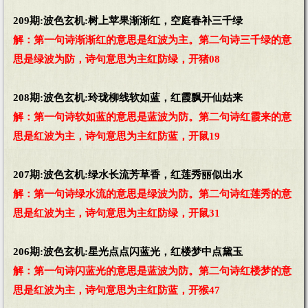
209期:波色玄机:树上苹果渐渐红，空庭春补三千绿
解：第一句诗渐渐红的意思是红波为主。第二句诗三千绿的意
思是绿波为防，诗句意思为主红防绿，开猪08
208期:波色玄机:玲珑柳线软如蓝，红霞飘开仙姑来
解：第一句诗软如蓝的意思是蓝波为防。第二句诗红霞来的意
思是红波为主，诗句意思为主红防蓝，开鼠19
207期:波色玄机:绿水长流芳草香，红莲秀丽似出水
解：第一句诗绿水流的意思是绿波为防。第二句诗红莲秀的意
思是红波为主，诗句意思为主红防绿，开鼠31
206期:波色玄机:星光点点闪蓝光，红楼梦中点黛玉
解：第一句诗闪蓝光的意思是蓝波为防。第二句诗红楼梦的意
思是红波为主，诗句意思为主红防蓝，开猴47