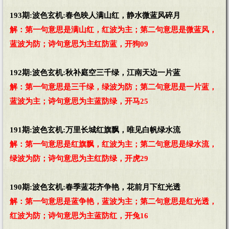
193期:波色玄机:春色映人满山红，静水微蓝风碎月
解：第一句意思是满山红，红波为主；第二句意思是微蓝风，
蓝波为防；诗句意思为主红防蓝，开狗09
192期:波色玄机:秋补庭空三千绿，江南天边一片蓝
解：第一句意思是三千绿，绿波为防；第二句意思是一片蓝，
蓝波为主；诗句意思为主蓝防绿，开马25
191期:波色玄机:万里长城红旗飘，唯见白帆绿水流
解：第一句意思是红旗飘，红波为主；第二句意思是绿水流，
绿波为防；诗句意思为主红防绿，开虎29
190期:波色玄机:春季蓝花齐争艳，花前月下红光透
解：第一句意思是蓝争艳，蓝波为主；第二句意思是红光透，
红波为防；诗句意思为主蓝防红，开兔16