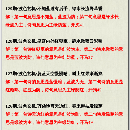
129期:波色玄机:不知蓝道有后手，绿水长流野草香
解：第一句意思是不知蓝，蓝波为防；第二句意思是绿水长，
绿波为主，诗句意思为主绿防蓝，开虎41
128期:波色玄机:皇宫内外红朝臣，静水微蓝云彩照
解：第一句诗红朝臣的意思是红波为主。第二句诗水微蓝的意
思是蓝波为防，诗句意思为主红防蓝，开马37
127期:波色玄机:蔚蓝天空慢慢晴，树上红果渐渐熟
解：第一句诗的意思是蓝慢暗，蓝波为无。第二句诗的意思是
红渐熟。红波为防，诗句意思为主绿防红，开狗45
126期:波色玄机:万朵晚霞天边红，春来柳枝发绿芽
解：第一句诗天边红的意思是红波为防。第二句诗发绿芽的意
思是绿波为主，诗句意思为主绿防红，开马49