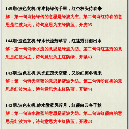
145期:波色玄机:青枣扬绿传千里，红杏枝头待春来
解：第一句诗扬绿传的意思是绿波为主。第二句诗红待春的意
思是红波为无，诗句意思为主绿防蓝，开虎05
144期:波色玄机:绿水长流芳草香，红莲秀丽似出水
解：第一句诗绿水流的意思是绿波为防。第二句诗红莲秀的意
思是红波为主，诗句意思为主红防绿，开鼠43
143期:波色玄机:风光正茂天空蓝，又盼红梅冬雪来
解：第一句诗天空蓝的意思是蓝波为防。第二句诗盼红梅的意
思是红波为主，诗句意思为主红防蓝，开猪44
142期:波色玄机:静水微蓝风碎月，红霞白云各千秋
解：第一句诗水微蓝的意思是蓝波为防。第二句诗红霞白的意
思是红波为主，诗句意思为主红防蓝，开猴23