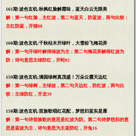
161期:波色玄机:秋枫红脸解霜味，蓝天白云无限美
解：第一句红脸，主红波，第二句蓝天，防蓝波，两句比较：
主红防蓝，开猪08
160期:波色玄机:千秋枯木开绿叶，大雪纷飞梅花弄
解：第一句开绿叶解得绿波为主；第二句梅花弄解得红波为
防；诗句意思主绿防红，开蛇02
159期:波色玄机:满园绿树真茂盛！万朵云霞天边红
解：第一句绿树，主绿波，第二句天边红，防红波，两句比
较：主绿防红，开龙39
158期:波色玄机:苗族歌唱红花配，梦想归蓝实是雁
解：第一句诗苗族歌的意思是红波为防。第二句诗梦想归的意
思是蓝波为主，诗句意思为主蓝防红，开兔16