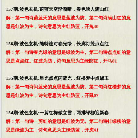
157期:波色玄机:蔚蓝天空渐渐暗，春色映人满山红
解：第一句诗蔚蓝天的意思是蓝波为防。第二句诗满山红的意
思是红波为主，诗句意思为主红防蓝，开兔40
156期:波色玄机:随特连对春光绿，长廊灯笼点点红
解：第一句诗春光绿的意思是绿波为主。第二句诗点点红的意
思是点点红。红波为防，诗句意思为主绿防红，开马01
155期:波色玄机:星光点点闪蓝光，红楼梦中点黛玉
解：第一句诗闪蓝光的意思是蓝波为防。第二句诗红楼梦的意
思是红波为主，诗句意思为主红防蓝，开鼠07
154期:波色玄机:一剪红梅傲立雪，两排绿柳迎新春
解：第一句诗一剪红的意思是红波为无。第二句诗排绿柳的意
思是绿波为主，诗句意思为主绿防蓝，开虎41