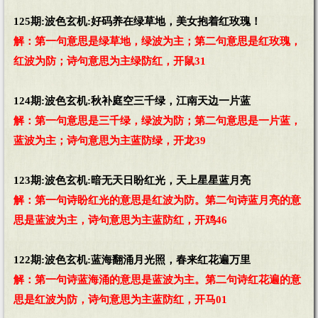
125期:波色玄机:好码养在绿草地，美女抱着红玫瑰！
解：第一句意思是绿草地，绿波为主；第二句意思是红玫瑰，
红波为防；诗句意思为主绿防红，开鼠31
124期:波色玄机:秋补庭空三千绿，江南天边一片蓝
解：第一句意思是三千绿，绿波为防；第二句意思是一片蓝，
蓝波为主；诗句意思为主蓝防绿，开龙39
123期:波色玄机:暗无天日盼红光，天上星星蓝月亮
解：第一句诗盼红光的意思是红波为防。第二句诗蓝月亮的意
思是蓝波为主，诗句意思为主蓝防红，开鸡46
122期:波色玄机:蓝海翻涌月光照，春来红花遍万里
解：第一句诗蓝海涌的意思是蓝波为主。第二句诗红花遍的意
思是红波为防，诗句意思为主蓝防红，开马01