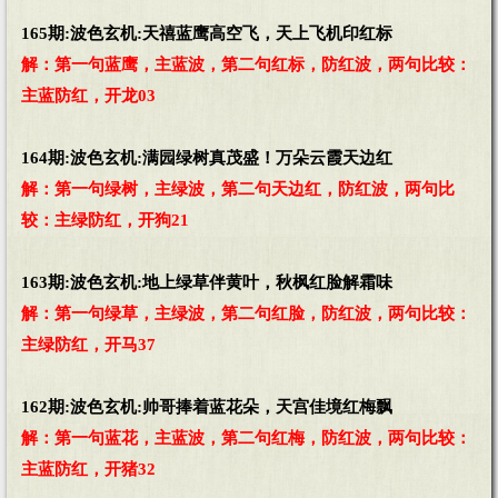
165期:波色玄机:天禧蓝鹰高空飞，天上飞机印红标
解：第一句蓝鹰，主蓝波，第二句红标，防红波，两句比较：
主蓝防红，开龙03
164期:波色玄机:满园绿树真茂盛！万朵云霞天边红
解：第一句绿树，主绿波，第二句天边红，防红波，两句比
较：主绿防红，开狗21
163期:波色玄机:地上绿草伴黄叶，秋枫红脸解霜味
解：第一句绿草，主绿波，第二句红脸，防红波，两句比较：
主绿防红，开马37
162期:波色玄机:帅哥捧着蓝花朵，天宫佳境红梅飘
解：第一句蓝花，主蓝波，第二句红梅，防红波，两句比较：
主蓝防红，开猪32