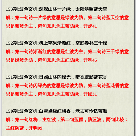
153期:波色玄机:深深山林一片绿，太阳斜照蓝天空
解：第一句诗一片绿的意思是绿波为防。第二句诗蓝天空的意
思是蓝波为主，诗句意思为主蓝防绿，开虎41
152期:波色玄机:树上苹果渐渐红，空庭春补三千绿
解：第一句诗渐渐红的意思是红波为主。第二句诗三千绿的意
思是绿波为防，诗句意思为主红防绿，开狗45
151期:波色玄机:日照山林闪绿光，暗香疏影蓝花香
解：第一句诗闪绿光的意思是绿波为防。第二句诗蓝花香的意
思是蓝波为主，诗句意思为主蓝防绿，开鼠31
150期:波色玄机:白雪点级红梅香，老去可怜忆蓝颜
解：第一句红梅，主红波，第二句蓝颜，防蓝波，两句比较：
主红防蓝，开狗09