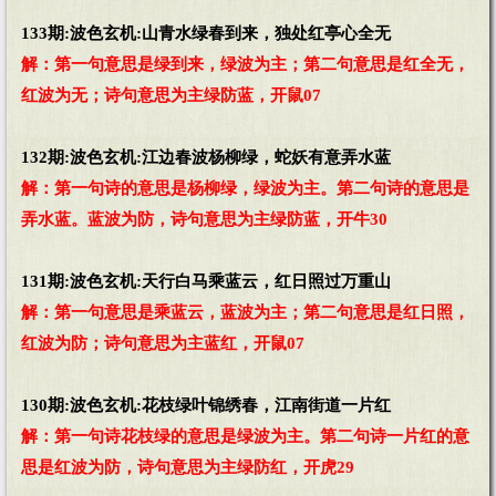
133期:波色玄机:山青水绿春到来，独处红亭心全无
解：第一句意思是绿到来，绿波为主；第二句意思是红全无，
红波为无；诗句意思为主绿防蓝，开鼠07
132期:波色玄机:江边春波杨柳绿，蛇妖有意弄水蓝
解：第一句诗的意思是杨柳绿，绿波为主。第二句诗的意思是
弄水蓝。蓝波为防，诗句意思为主绿防蓝，开牛30
131期:波色玄机:天行白马乘蓝云，红日照过万重山
解：第一句意思是乘蓝云，蓝波为主；第二句意思是红日照，
红波为防；诗句意思为主蓝红，开鼠07
130期:波色玄机:花枝绿叶锦绣春，江南街道一片红
解：第一句诗花枝绿的意思是绿波为主。第二句诗一片红的意
思是红波为防，诗句意思为主绿防红，开虎29