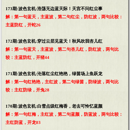
173期:波色玄机:浩荡无边蓝天际！天宫不问红尘事
解：第一句蓝天，主蓝波，第二句红尘，防红波，两句比较：
主蓝防红，开蛇26
172期:波色玄机:穿过云层见蓝天！秋风吹我杏儿红
解：第一句蓝天，主蓝波，第二句杏儿红，防红波，两句比
较：主蓝防红，开猪44
171期:波色玄机:沦落红尘红艳艳，绿茵场上鱼跃龙
解：第一句红艳艳，主红波，第二句绿茵，防绿波，两句比
较：主红防绿，开兔28
170期:波色玄机:白雪点级红梅香，老去可怜忆蓝颜
解：第一句红梅，主红波，第二句蓝颜，防蓝波，两句比较：
主红防蓝，开龙03