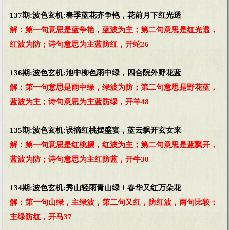
137期:波色玄机:春季蓝花齐争艳，花前月下红光透
解：第一句意思是蓝争艳，蓝波为主；第二句意思是红光透，
红波为防；诗句意思为主蓝防红，开蛇26
136期:波色玄机:池中柳色雨中绿，四合院外野花蓝
解：第一句意思是雨中绿，绿波为防；第二句意思是野花蓝，
蓝波为主；诗句意思为主蓝防绿，开羊48
135期:波色玄机:误摘红桃摆盛宴，蓝云飘开玄女来
解：第一句意思是红桃摆，红波为主；第二句意思是蓝飘开，
蓝波为防；诗句意思为主红防蓝，开牛30
134期:波色玄机:秀山轻雨青山绿！春华又红万朵花
解：第一句山绿，主绿波，第二句又红，防红波，两句比较：
主绿防红，开马37