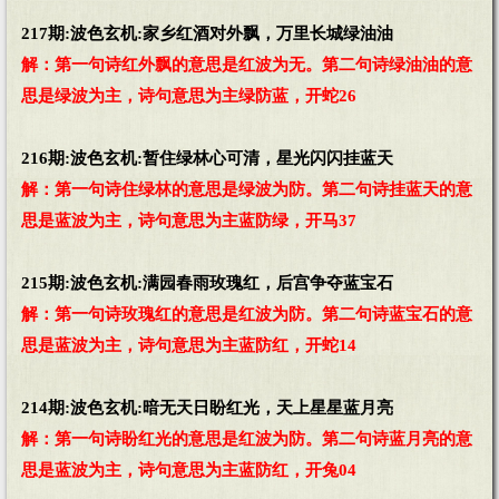
217期:波色玄机:家乡红酒对外飘，万里长城绿油油
解：第一句诗红外飘的意思是红波为无。第二句诗绿油油的意
思是绿波为主，诗句意思为主绿防蓝，开蛇26
216期:波色玄机:暂住绿林心可清，星光闪闪挂蓝天
解：第一句诗住绿林的意思是绿波为防。第二句诗挂蓝天的意
思是蓝波为主，诗句意思为主蓝防绿，开马37
215期:波色玄机:满园春雨玫瑰红，后宫争夺蓝宝石
解：第一句诗玫瑰红的意思是红波为防。第二句诗蓝宝石的意
思是蓝波为主，诗句意思为主蓝防红，开蛇14
214期:波色玄机:暗无天日盼红光，天上星星蓝月亮
解：第一句诗盼红光的意思是红波为防。第二句诗蓝月亮的意
思是蓝波为主，诗句意思为主蓝防红，开兔04