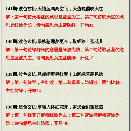
141期:波色玄机:天禧蓝鹰高空飞，天边晚霞映天红
解：第一句诗天禧蓝的意思是蓝波为主。第二句诗映天红的意
思是红波为防，诗句意思为主蓝防红，开狗33
140期:波色玄机:绿柳憨睡梦更长，取经路上蓝花儿
解：第一句诗绿柳长的意思是绿波为防。第二句诗取蓝花的意
思是蓝波为主。诗句意思为主蓝防绿，开兔16
139期:波色玄机:悬崖峭壁寻红宝！山脚绿草寒风吹
解：第一句红宝，主红波，第二句绿草，防绿波，两句比较：
主红防绿，开羊24
138期:波色玄机:寒雪入怀红花开，罗汉金刚蓝波盛
解：第一句红花开解得红波为主；第二句蓝波盛解得蓝波为
防；诗句意思主红防蓝，开马49