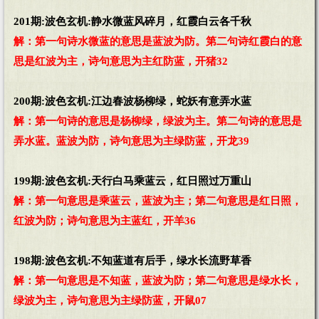
201期:波色玄机:静水微蓝风碎月，红霞白云各千秋
解：第一句诗水微蓝的意思是蓝波为防。第二句诗红霞白的意
思是红波为主，诗句意思为主红防蓝，开猪32
200期:波色玄机:江边春波杨柳绿，蛇妖有意弄水蓝
解：第一句诗的意思是杨柳绿，绿波为主。第二句诗的意思是
弄水蓝。蓝波为防，诗句意思为主绿防蓝，开龙39
199期:波色玄机:天行白马乘蓝云，红日照过万重山
解：第一句意思是乘蓝云，蓝波为主；第二句意思是红日照，
红波为防；诗句意思为主蓝红，开羊36
198期:波色玄机:不知蓝道有后手，绿水长流野草香
解：第一句意思是不知蓝，蓝波为防；第二句意思是绿水长，
绿波为主，诗句意思为主绿防蓝，开鼠07