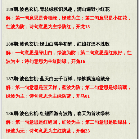
189期:波色玄机:青枝绿柳识风趣，满山遍野小红花
解：第一句意思是青枝绿，绿波为主；第二句意思是小红花，
红波为防；诗句意思为主绿防红，开龙15
188期:波色玄机:绿山白雪半初醒，红娘好汉不胜数
解：一句意思是绿山白，绿波为防；第二句意思是红娘好，红
波为主；诗句意思为主红防绿，开兔16
187期:波色玄机:蓝天白云千百样，绿柳飘逸暗藏舟
解：第一句意思是蓝天样，蓝波为防；第二句意思是绿暗藏，
绿波为主；诗句意思为主绿防蓝，开马01
186期:波色玄机:红鲤回游有波路，春天为首吹绿林
解：第一句意思是红鲤回，红波为主；第二句意思是吹绿林，
绿波为无；诗句意思为主红防蓝，开猴23