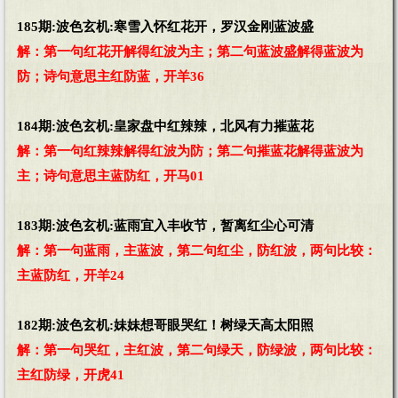
185期:波色玄机:寒雪入怀红花开，罗汉金刚蓝波盛
解：第一句红花开解得红波为主；第二句蓝波盛解得蓝波为
防；诗句意思主红防蓝，开羊36
184期:波色玄机:皇家盘中红辣辣，北风有力摧蓝花
解：第一句红辣辣解得红波为防；第二句摧蓝花解得蓝波为
主；诗句意思主蓝防红，开马01
183期:波色玄机:蓝雨宜入丰收节，暂离红尘心可清
解：第一句蓝雨，主蓝波，第二句红尘，防红波，两句比较：
主蓝防红，开羊24
182期:波色玄机:妹妹想哥眼哭红！树绿天高太阳照
解：第一句哭红，主红波，第二句绿天，防绿波，两句比较：
主红防绿，开虎41