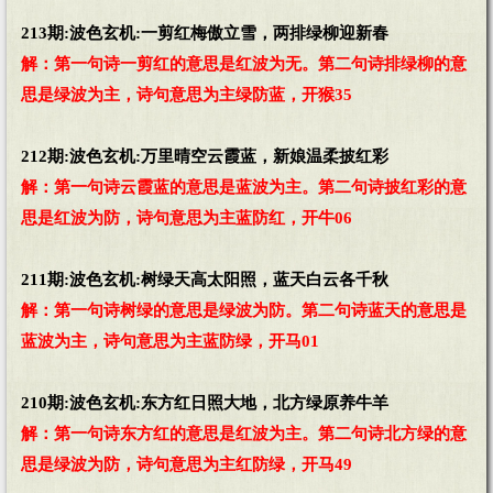
213期:波色玄机:一剪红梅傲立雪，两排绿柳迎新春
解：第一句诗一剪红的意思是红波为无。第二句诗排绿柳的意
思是绿波为主，诗句意思为主绿防蓝，开猴35
212期:波色玄机:万里晴空云霞蓝，新娘温柔披红彩
解：第一句诗云霞蓝的意思是蓝波为主。第二句诗披红彩的意
思是红波为防，诗句意思为主蓝防红，开牛06
211期:波色玄机:树绿天高太阳照，蓝天白云各千秋
解：第一句诗树绿的意思是绿波为防。第二句诗蓝天的意思是
蓝波为主，诗句意思为主蓝防绿，开马01
210期:波色玄机:东方红日照大地，北方绿原养牛羊
解：第一句诗东方红的意思是红波为主。第二句诗北方绿的意
思是绿波为防，诗句意思为主红防绿，开马49