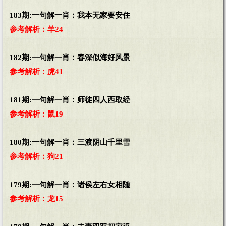
183期:一句解一肖：我本无家要安住
参考解析：羊24
182期:一句解一肖：春深似海好风景
参考解析：虎41
181期:一句解一肖：师徒四人西取经
参考解析：鼠19
180期:一句解一肖：三渡阴山千里雪
参考解析：狗21
179期:一句解一肖：诸侯左右女相随
参考解析：龙15