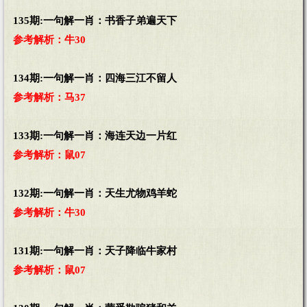
135期:一句解一肖：书香子弟遍天下
参考解析：牛30
134期:一句解一肖：四海三江不留人
参考解析：马37
133期:一句解一肖：海连天边一片红
参考解析：鼠07
132期:一句解一肖：天生尤物鸡羊蛇
参考解析：牛30
131期:一句解一肖：天子降临牛家村
参考解析：鼠07