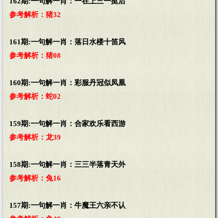
162期:一句解一肖：一在上三一挺后
参考解析：猪32
161期:一句解一肖：落日水楼十笛风
参考解析：猪08
160期:一句解一肖：彩服丹冠似凤凰
参考解析：蛇02
159期:一句解一肖：合家欢乐看西游
参考解析：龙39
158期:一句解一肖：三三半落青天外
参考解析：兔16
157期:一句解一肖：牛魔王六亲不认