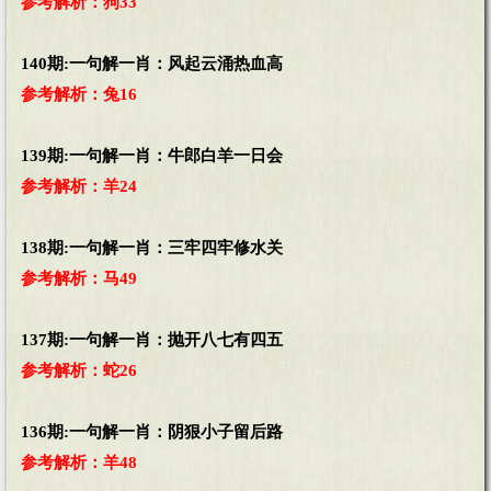
参考解析：狗33
140期:一句解一肖：风起云涌热血高
参考解析：兔16
139期:一句解一肖：牛郎白羊一日会
参考解析：羊24
138期:一句解一肖：三牢四牢修水关
参考解析：马49
137期:一句解一肖：抛开八七有四五
参考解析：蛇26
136期:一句解一肖：阴狠小子留后路
参考解析：羊48