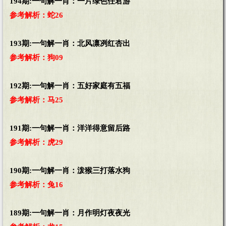
194期:一句解一肖：一片绿色任君游
参考解析：蛇26
193期:一句解一肖：北风凛冽红杏出
参考解析：狗09
192期:一句解一肖：五好家庭有五福
参考解析：马25
191期:一句解一肖：洋洋得意留后路
参考解析：虎29
190期:一句解一肖：泼猴三打落水狗
参考解析：兔16
189期:一句解一肖：月作明灯夜夜光