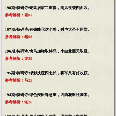
198期:特码诗:蛇鼠居家二重奏，阴风夜袭四面吹。
参考解析：鼠07
197期:特码诗:有钱能化这个愁，叫声大圣不用恼。
参考解析：猪08
196期:特码诗:快马加鞭取特码，小白龙西天取经。
参考解析：龙39
195期:特码诗:绿影扶疏四七长，将军又有好收获。
参考解析：马25
194期:特码诗:绿色麦田春意重，四两花谢秋凋零。
参考解析：蛇26