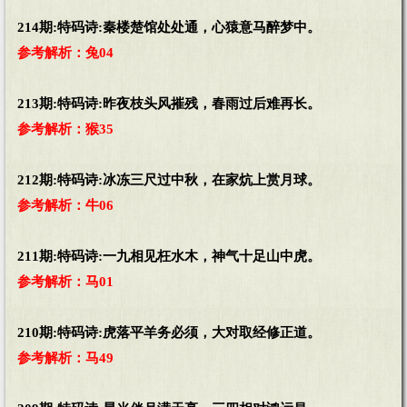
214期:特码诗:秦楼楚馆处处通，心猿意马醉梦中。
参考解析：兔04
213期:特码诗:昨夜枝头风摧残，春雨过后难再长。
参考解析：猴35
212期:特码诗:冰冻三尺过中秋，在家炕上赏月球。
参考解析：牛06
211期:特码诗:一九相见枉水木，神气十足山中虎。
参考解析：马01
210期:特码诗:虎落平羊务必须，大对取经修正道。
参考解析：马49