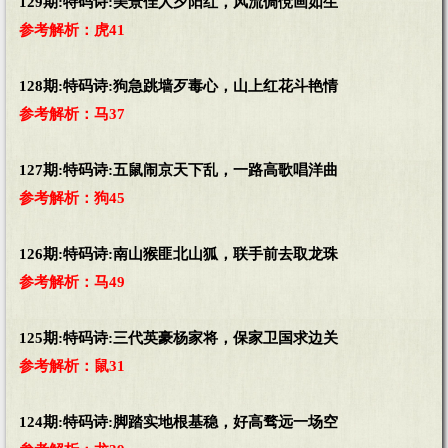
129期:特码诗:美景佳人夕阳红，风流倜傥画如生
参考解析：虎41
128期:特码诗:狗急跳墙歹毒心，山上红花斗艳情
参考解析：马37
127期:特码诗:五鼠闹京天下乱，一路高歌唱洋曲
参考解析：狗45
126期:特码诗:南山猴匪北山狐，联手前去取龙珠
参考解析：马49
125期:特码诗:三代英豪杨家将，保家卫国求边关
参考解析：鼠31
124期:特码诗:脚踏实地根基稳，好高骛远一场空