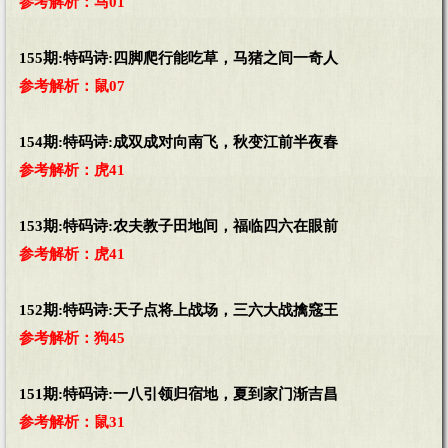
参考解析：马01
155期:特码诗:四脚爬行能吃草，马猪之间一奇人
参考解析：鼠07
154期:特码诗:成双成对向南飞，秋变江前半夜春
参考解析：虎41
153期:特码诗:农夫教子田地间，福临四六在眼前
参考解析：虎41
152期:特码诗:天子点将上战场，三六大战擒窛王
参考解析：狗45
151期:特码诗:一八引领归宿地，夏到家门渐吉昌
参考解析：鼠31