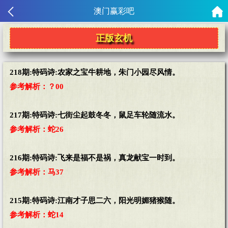
澳门赢彩吧
正版玄机
218期:特码诗:农家之宝牛耕地，朱门小园尽风情。
参考解析：？00
217期:特码诗:七街尘起鼓冬冬，鼠足车轮随流水。
参考解析：蛇26
216期:特码诗:飞来是福不是祸，真龙献宝一时到。
参考解析：马37
215期:特码诗:江南才子思二六，阳光明媚猪猴随。
参考解析：蛇14