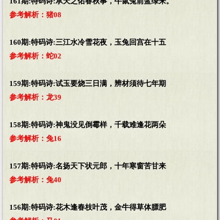
161期:特码诗:承天之佑春秋事，牛鼠兔前蓝绿来。
参考解析：猪08
160期:特码诗:三江水冷雪花夜，玉兔回宫在十五
参考解析：蛇02
159期:特码诗:试玉要烧三日满，辨材须待七年期
参考解析：龙39
158期:特码诗:神鬼没见倒霉样，千载难逢花两朵
参考解析：兔16
157期:特码诗:名扬天下状元郎，十年寒窗苦甘来
参考解析：兔40
156期:特码诗:花木逢春枝叶茂，金牛得草体膘肥