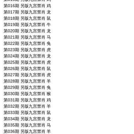
第016期 另版九宫禁肖 鸡
第017期 另版九宫禁肖 龙
第018期 另版九宫禁肖 鼠
第019期 另版九宫禁肖 牛
第020期 另版九宫禁肖 龙
第021期 另版九宫禁肖 马
第022期 另版九宫禁肖 兔
第023期 另版九宫禁肖 虎
第024期 另版九宫禁肖 龙
第025期 另版九宫禁肖 虎
第026期 另版九宫禁肖 鼠
第027期 另版九宫禁肖 虎
第028期 另版九宫禁肖 羊
第029期 另版九宫禁肖 兔
第030期 另版九宫禁肖 猴
第031期 另版九宫禁肖 鸡
第032期 另版九宫禁肖 羊
第033期 另版九宫禁肖 鼠
第034期 另版九宫禁肖 龙
第035期 另版九宫禁肖 马
第036期 另版九宫禁肖 羊