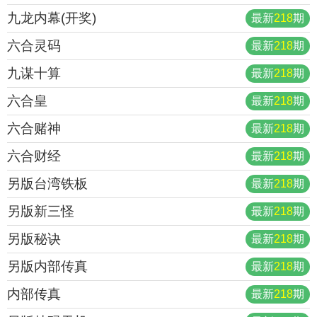
九龙内幕(开奖)
最新
218
期
六合灵码
最新
218
期
九谋十算
最新
218
期
六合皇
最新
218
期
六合赌神
最新
218
期
六合财经
最新
218
期
另版台湾铁板
最新
218
期
另版新三怪
最新
218
期
另版秘诀
最新
218
期
另版内部传真
最新
218
期
内部传真
最新
218
期