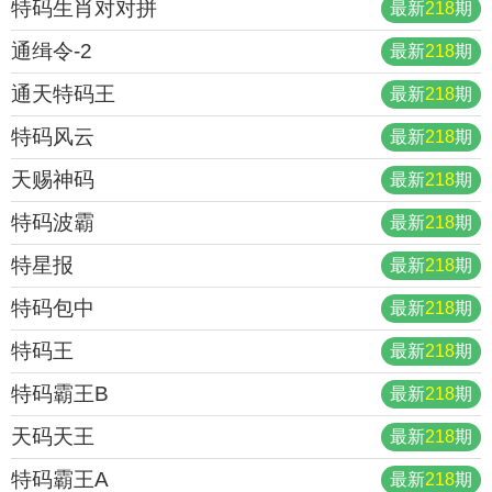
特码生肖对对拼
最新
218
期
通缉令-2
最新
218
期
通天特码王
最新
218
期
特码风云
最新
218
期
天赐神码
最新
218
期
特码波霸
最新
218
期
特星报
最新
218
期
特码包中
最新
218
期
特码王
最新
218
期
特码霸王B
最新
218
期
天码天王
最新
218
期
特码霸王A
最新
218
期