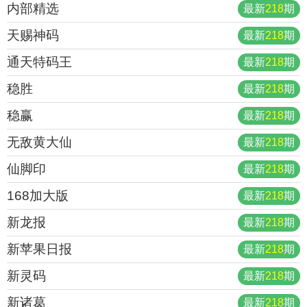
内部精选
最新
218
期
天赐神码
最新
218
期
通天特码王
最新
218
期
稳胜
最新
218
期
稳赢
最新
218
期
无敌黄大仙
最新
218
期
仙脚印
最新
218
期
168加大版
最新
218
期
新龙报
最新
218
期
新苹果日报
最新
218
期
新灵码
最新
218
期
新诸葛
最新
218
期