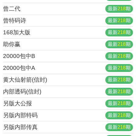
曾二代
最新
218
期
曾特码诗
最新
218
期
168加大版
最新
218
期
助你赢
最新
218
期
20000包中B
最新
218
期
20000包中A
最新
218
期
黄大仙射箭(信封)
最新
218
期
内部透码(信封)
最新
218
期
另版大公报
最新
218
期
另版内部特码
最新
218
期
另版内部传真
最新
218
期