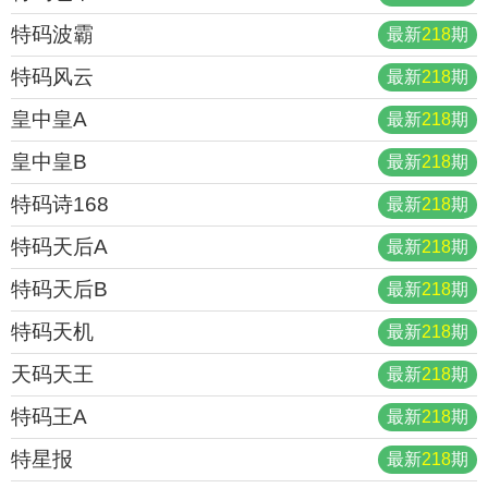
特码波霸
最新
218
期
特码风云
最新
218
期
皇中皇A
最新
218
期
皇中皇B
最新
218
期
特码诗168
最新
218
期
特码天后A
最新
218
期
特码天后B
最新
218
期
特码天机
最新
218
期
天码天王
最新
218
期
特码王A
最新
218
期
特星报
最新
218
期