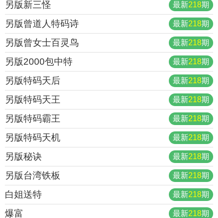
另版新三怪
最新
218
期
另版曾道人特码诗
最新
218
期
另版曾女士百灵鸟
最新
218
期
另版2000包中特
最新
218
期
另版特码天后
最新
218
期
另版特码天王
最新
218
期
另版特码霸王
最新
218
期
另版特码天机
最新
218
期
另版秘诀
最新
218
期
另版台湾铁板
最新
218
期
白姐送特
最新
218
期
爆富
最新
218
期