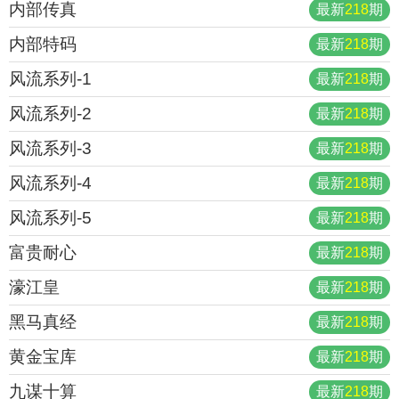
内部传真
最新
218
期
内部特码
最新
218
期
风流系列-1
最新
218
期
风流系列-2
最新
218
期
风流系列-3
最新
218
期
风流系列-4
最新
218
期
风流系列-5
最新
218
期
富贵耐心
最新
218
期
濠江皇
最新
218
期
黑马真经
最新
218
期
黄金宝库
最新
218
期
九谋十算
最新
218
期