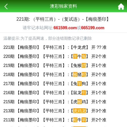
澳彩独家资料
221期: （平特三肖）-（复试连）-【梅痕墨印】
请牢记本站网址:
661599.com
或
665199.com
温馨提示:为了提高网速，部分连错期数记录已删除
221期 【梅痕墨印】【平特三肖】 :【牛龙虎】 开 ?? 准
220期 【梅痕墨印】【平特三肖】 :【
羊
牛
兔
】 开2个准
219期 【梅痕墨印】【平特三肖】 :【兔猴
鸡
】 开1个准
218期 【梅痕墨印】【平特三肖】 :【
猴
猪
蛇
】 开2个准
217期 【梅痕墨印】【平特三肖】 :【兔
羊
狗】 开1个准
216期 【梅痕墨印】【平特三肖】 :【鼠龙
牛
】 开1个准
215期 【梅痕墨印】【平特三肖】 :【虎
猴
鸡】 开1个准
213期 【梅痕墨印】【平特三肖】 :【
虎
鸡
龙
】 开3个准
211期 【梅痕墨印】【平特三肖】 :【
蛇
牛
羊
】 开2个准