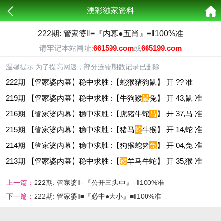
澳彩独家资料
222期: 管家婆‖≡『内幕●五肖』≡‖100%准
请牢记本站网址:
661599.com
或
665199.com
温馨提示:为了提高网速，部分连错期数记录已删除
222期 【管家婆内幕】稳中求胜 :【蛇猴猪狗鼠】 开 ?? 准
219期 【管家婆内幕】稳中求胜 :【牛狗猴
鼠
兔】 开 43,鼠 准
216期 【管家婆内幕】稳中求胜 :【虎猪牛蛇
马
】 开 37,马 准
215期 【管家婆内幕】稳中求胜 :【猪马
蛇
牛猴】 开 14,蛇 准
214期 【管家婆内幕】稳中求胜 :【狗猴蛇猪
兔
】 开 04,兔 准
213期 【管家婆内幕】稳中求胜 :【
猴
羊马牛蛇】 开 35,猴 准
上一篇：
222期: 管家婆‖≡『公开三头中』≡‖100%准
下一篇：
222期: 管家婆‖≡『必中●大小』≡‖100%准