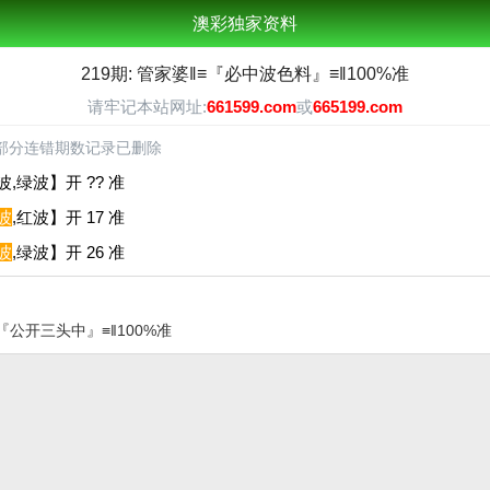
澳彩独家资料
219期: 管家婆‖≡『必中波色料』≡‖100%准
请牢记本站网址:
661599.com
或
665199.com
部分连错期数记录已删除
波,绿波】开 ?? 准
波
,红波】开 17 准
波
,绿波】开 26 准
≡『公开三头中』≡‖100%准