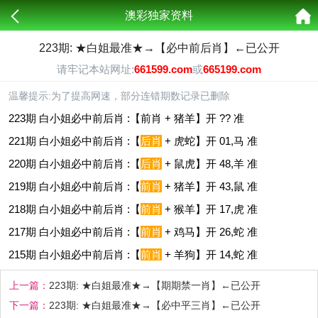
澳彩独家资料
223期: ★白姐最准★→【必中前后肖】←已公开
请牢记本站网址:
661599.com
或
665199.com
温馨提示:为了提高网速，部分连错期数记录已删除
223期 白小姐必中前后肖 :【前肖 + 猪羊】开 ?? 准
221期 白小姐必中前后肖 :【
后肖
+ 虎蛇】开 01,马 准
220期 白小姐必中前后肖 :【
后肖
+ 鼠虎】开 48,羊 准
219期 白小姐必中前后肖 :【
前肖
+ 猪羊】开 43,鼠 准
218期 白小姐必中前后肖 :【
前肖
+ 猴羊】开 17,虎 准
217期 白小姐必中前后肖 :【
前肖
+ 鸡马】开 26,蛇 准
215期 白小姐必中前后肖 :【
前肖
+ 羊狗】开 14,蛇 准
上一篇：
223期: ★白姐最准★→【期期禁一肖】←已公开
下一篇：
223期: ★白姐最准★→【必中平三肖】←已公开