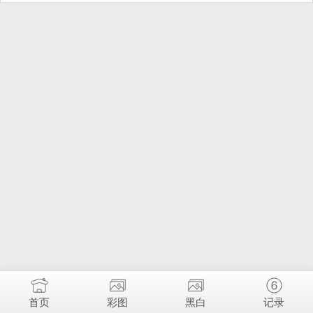
首页
彩图
黑白
记录