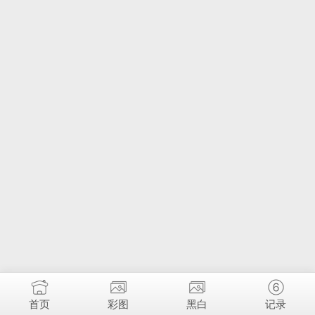
首页
彩图
黑白
记录