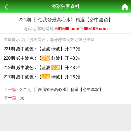
澳彩独家资料
221期: 〖任我發最高心水〗精選【必中波色】
请牢记本站网址:
661599.com
或
665199.com
温馨提示:为了提高网速，部分连错期数记录已删除
221期 必中波色 : 【蓝波,绿波】开 ?? 准
220期 必中波色 : 【
蓝波
,红波】开 48 准
219期 必中波色 : 【蓝波,
绿波
】开 43 准
217期 必中波色 : 【
蓝波
,绿波】开 26 准
上一篇：
221期: 〖任我發最高心水〗精選【必中单双】
下一篇：
无