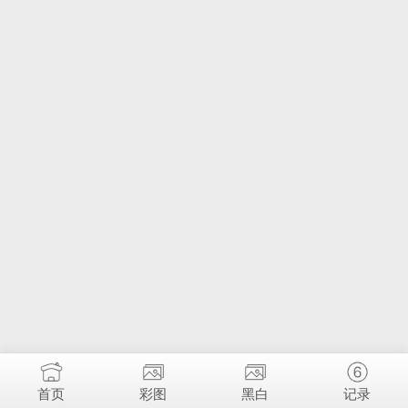
首页
彩图
黑白
记录