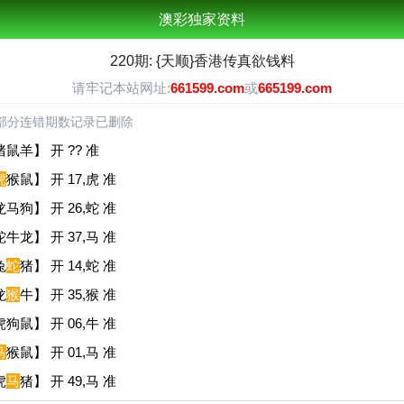
澳彩独家资料
220期: {天顺}香港传真欲钱料
请牢记本站网址:
661599.com
或
665199.com
部分连错期数记录已删除
猪鼠羊】 开 ?? 准
虎
猴鼠】 开 17,虎 准
龙马狗】 开 26,蛇 准
牛龙】 开 37,马 准
兔
蛇
猪】 开 14,蛇 准
龙
猴
牛】 开 35,猴 准
狗鼠】 开 06,牛 准
马
猴鼠】 开 01,马 准
虎
马
猪】 开 49,马 准