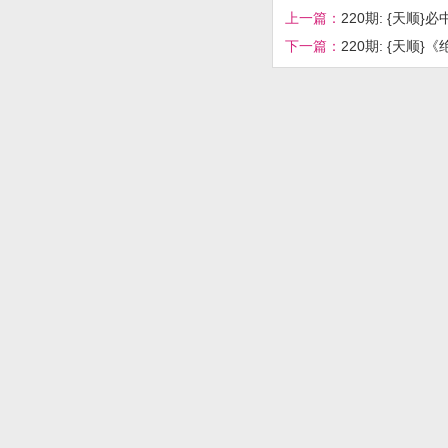
上一篇：
220期: {天顺}
下一篇：
220期: {天顺}