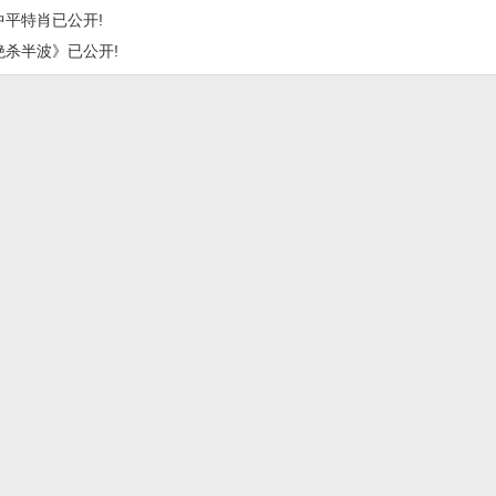
必中平特肖已公开!
《绝杀半波》已公开!