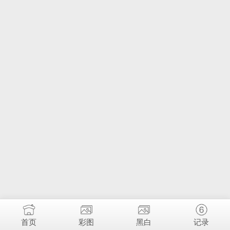
首页
彩图
黑白
记录