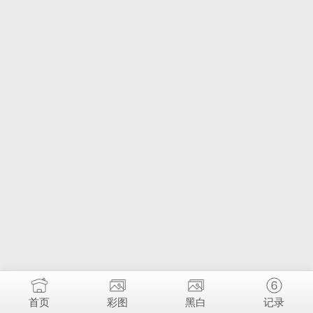
首页
彩图
黑白
记录