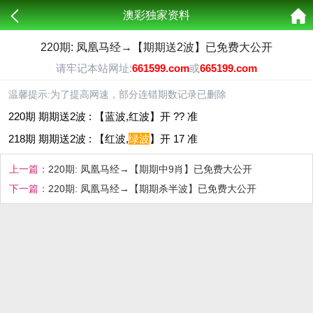
澳彩独家资料
220期: 凤凰马经→【期期送2波】已免费大公开
请牢记本站网址:
661599.com
或
665199.com
温馨提示:为了提高网速，部分连错期数记录已删除
220期 期期送2波 : 【蓝波,红波】开 ?? 准
218期 期期送2波 : 【红波,
绿波
】开 17 准
上一篇：
220期: 凤凰马经→【期期中9肖】已免费大公开
下一篇：
220期: 凤凰马经→【期期杀半波】已免费大公开