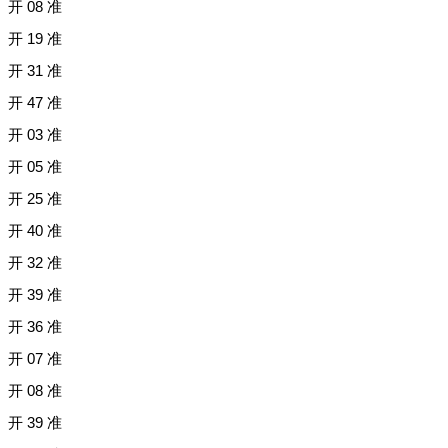
 开 08 准
 开 19 准
 开 31 准
 开 47 准
 开 03 准
 开 05 准
 开 25 准
 开 40 准
 开 32 准
 开 39 准
 开 36 准
 开 07 准
 开 08 准
 开 39 准