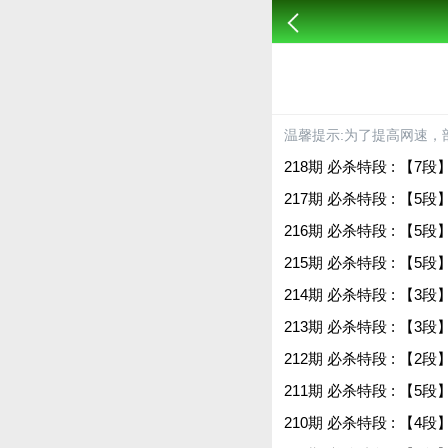
温馨提示:为了提高网速，
218期 必杀特段 : 【7段】
217期 必杀特段 : 【5段】
216期 必杀特段 : 【5段】
215期 必杀特段 : 【5段】
214期 必杀特段 : 【3段】
213期 必杀特段 : 【3段】
212期 必杀特段 : 【2段】
211期 必杀特段 : 【5段】
210期 必杀特段 : 【4段】