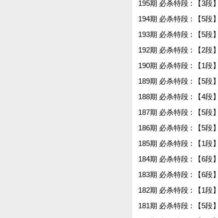
195期 必杀特段 : 【3段】
194期 必杀特段 : 【5段】
193期 必杀特段 : 【5段】
192期 必杀特段 : 【2段】
190期 必杀特段 : 【1段】
189期 必杀特段 : 【5段】
188期 必杀特段 : 【4段】
187期 必杀特段 : 【5段】
186期 必杀特段 : 【5段】
185期 必杀特段 : 【1段】
184期 必杀特段 : 【6段】
183期 必杀特段 : 【6段】
182期 必杀特段 : 【1段】
181期 必杀特段 : 【5段】