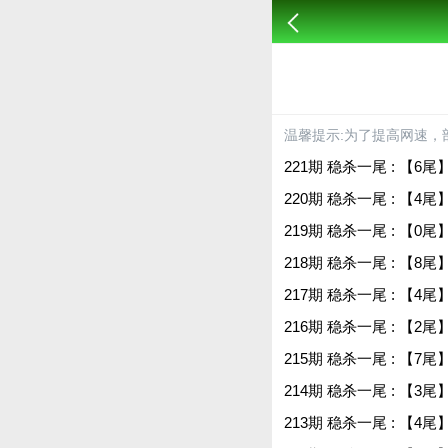
温馨提示:为了提高网速，
221期 稳杀一尾 : 【6尾】
220期 稳杀一尾 : 【4尾】
219期 稳杀一尾 : 【0尾】
218期 稳杀一尾 : 【8尾】
217期 稳杀一尾 : 【4尾】
216期 稳杀一尾 : 【2尾】
215期 稳杀一尾 : 【7尾】
214期 稳杀一尾 : 【3尾】
213期 稳杀一尾 : 【4尾】