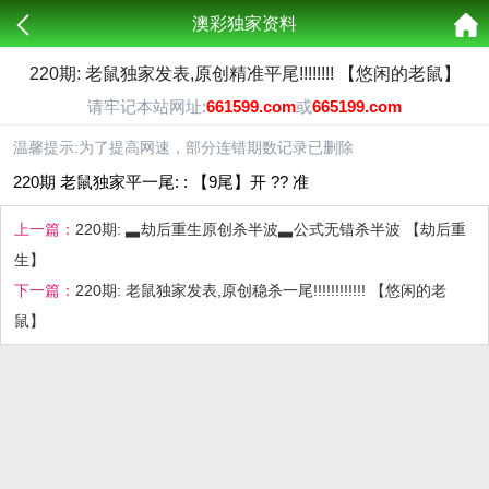
澳彩独家资料
220期: 老鼠独家发表,原创精准平尾!!!!!!!! 【悠闲的老鼠】
请牢记本站网址:
661599.com
或
665199.com
温馨提示:为了提高网速，部分连错期数记录已删除
220期 老鼠独家平一尾: : 【9尾】开 ?? 准
上一篇：
220期: ▃劫后重生原创杀半波▃公式无错杀半波 【劫后重
生】
下一篇：
220期: 老鼠独家发表,原创稳杀一尾!!!!!!!!!!!! 【悠闲的老
鼠】