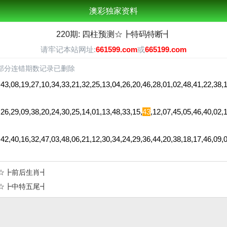
澳彩独家资料
220期: 四柱预测☆┣特码特断┫
请牢记本站网址:
661599.com
或
665199.com
部分连错期数记录已删除
,19,27,10,34,33,21,32,25,13,04,26,20,46,28,01,02,48,41,22,38,
9,09,38,20,24,30,25,14,01,13,48,33,15,
43
,12,07,45,05,46,40,02
,16,32,47,03,48,06,21,12,30,34,24,29,36,44,20,38,18,17,46,09,04
测☆┣前后生肖┫
测☆┣中特五尾┫