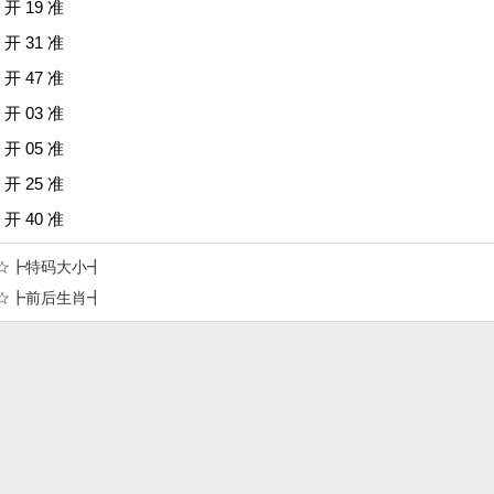
开 19 准
开 31 准
开 47 准
开 03 准
开 05 准
开 25 准
开 40 准
测☆┣特码大小┫
测☆┣前后生肖┫