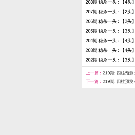
208期 稳杀一头 : 【4头】
207期 稳杀一头 : 【2头】
206期 稳杀一头 : 【2头】
205期 稳杀一头 : 【3头】
204期 稳杀一头 : 【4头】
203期 稳杀一头 : 【4头】
202期 稳杀一头 : 【3头】
上一篇：
219期: 四柱预
下一篇：
219期: 四柱预