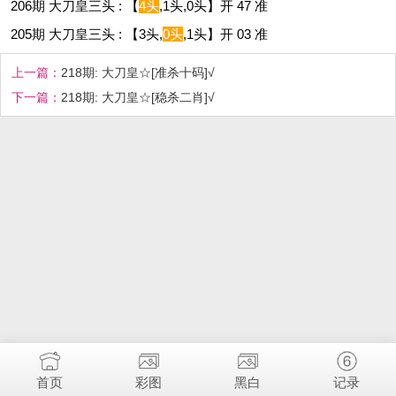
206期 大刀皇三头 : 【
4头
,1头,0头】开 47 准
205期 大刀皇三头 : 【3头,
0头
,1头】开 03 准
上一篇：
218期: 大刀皇☆[准杀十码]√
下一篇：
218期: 大刀皇☆[稳杀二肖]√
首页
彩图
黑白
记录