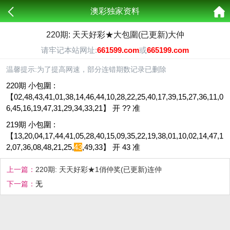
澳彩独家资料
220期: 天天好彩★大包圍(已更新)大仲
请牢记本站网址:
661599.com
或
665199.com
温馨提示:为了提高网速，部分连错期数记录已删除
220期 小包圍 :
【02,48,43,41,01,38,14,46,44,10,28,22,25,40,17,39,15,27,36,11,0
6,45,16,19,47,31,29,34,33,21】 开 ?? 准
219期 小包圍 :
【13,20,04,17,44,41,05,28,40,15,09,35,22,19,38,01,10,02,14,47,1
2,07,36,08,48,21,25,
43
,49,33】 开 43 准
上一篇：
220期: 天天好彩★1俏仲奖(已更新)连仲
下一篇：
无