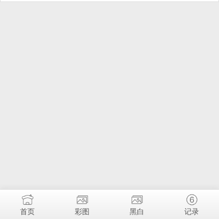
首页
彩图
黑白
记录