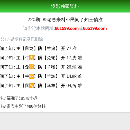
澳彩独家资料
220期: ※老总来料※民间了知三俏准
请牢记本站网址:
661599.com
或
665199.com
部分连错期数记录已删除
间了知 : 主【鼠龙】防【羊猪】 开 ?? 准
间了知 : 主【牛
虎
】防【兔蛇】 开 17,虎 准
间了知 : 主【兔
蛇
】防【羊猴】 开 26,蛇 准
间了知 : 主【牛
蛇
】防【羊鸡】 开 14,蛇 准
间了知 : 主【鼠
兔
】防【马羊】 开 04,兔 准
来料※福湘了知5点十碼
总来料※贵宾中彩了知8俏好料