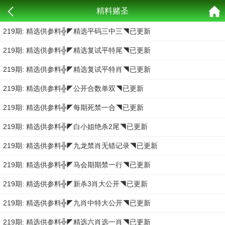
精料赌圣
219期: 精选供参料╬◤精选平码三中三◥已更新
219期: 精选供参料╬◤精选复试平特尾◥已更新
219期: 精选供参料╬◤精选复试平特肖◥已更新
219期: 精选供参料╬◤公开合数单双◥已更新
219期: 精选供参料╬◤每期死禁一合◥已更新
219期: 精选供参料╬◤白小姐绝杀2尾◥已更新
219期: 精选供参料╬◤九龙禁肖无错记录◥已更新
219期: 精选供参料╬◤马会期期禁一行◥已更新
219期: 精选供参料╬◤新杀3肖大公开◥已更新
219期: 精选供参料╬◤九肖中特大公开◥已更新
219期: 精选供参料╬◤精选六肖选一肖◥已更新