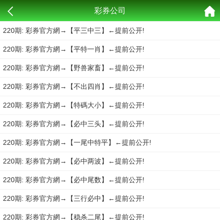
彩券公司
220期: 彩券官方網→【平三中三】←提前公开!
220期: 彩券官方網→【平特一肖】←提前公开!
220期: 彩券官方網→【野兽家畜】←提前公开!
220期: 彩券官方網→【不出四肖】←提前公开!
220期: 彩券官方網→【特碼大小】←提前公开!
220期: 彩券官方網→【必中三头】←提前公开!
220期: 彩券官方網→【一尾中特平】←提前公开!
220期: 彩券官方網→【必中两波】←提前公开!
220期: 彩券官方網→【必中尾数】←提前公开!
220期: 彩券官方網→【三行必中】←提前公开!
220期: 彩券官方網→【稳杀二尾】←提前公开!