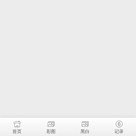
首页
彩图
黑白
记录