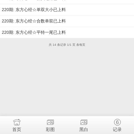
220期: 东方心经☆单双大小已上料
220期: 东方心经☆合数单双已上料
220期: 东方心经☆平特一尾已上料
共 14 条记录 1/1 页 条每页
首页
彩图
黑白
记录