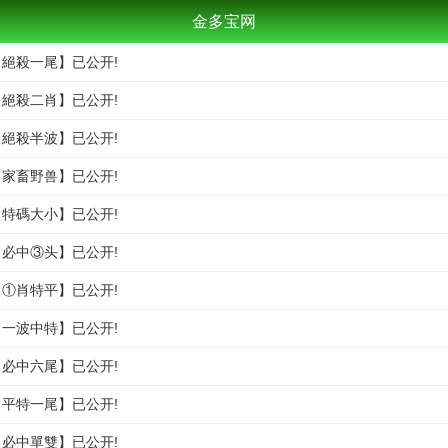
金多宝网
【絕殺一尾】已公开!
【絕殺二肖】已公开!
【絕殺半波】已公开!
【家畜野兽】已公开!
【特碼大小】已公开!
【必中③头】已公开!
【①肖特平】已公开!
【一波中特】已公开!
【必中六尾】已公开!
【平特一尾】已公开!
【必中單雙】已公开!