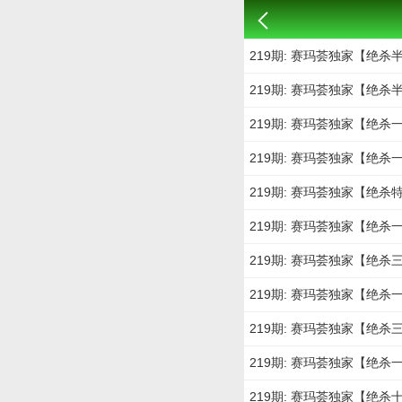
219期: 赛玛荟独家【绝杀
219期: 赛玛荟独家【绝杀
219期: 赛玛荟独家【绝杀
219期: 赛玛荟独家【绝杀
219期: 赛玛荟独家【绝杀
219期: 赛玛荟独家【绝杀
219期: 赛玛荟独家【绝杀
219期: 赛玛荟独家【绝杀
219期: 赛玛荟独家【绝杀
219期: 赛玛荟独家【绝杀
219期: 赛玛荟独家【绝杀