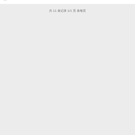
共 11 条记录 1/1 页 条每页