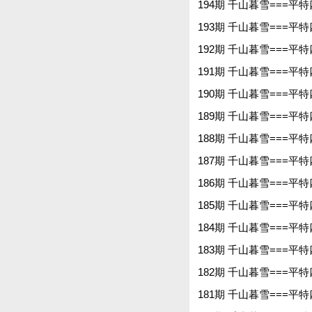
194期 千山暮雪===平特
193期 千山暮雪===平特
192期 千山暮雪===平特
191期 千山暮雪===平特
190期 千山暮雪===平特
189期 千山暮雪===平特
188期 千山暮雪===平特
187期 千山暮雪===平特
186期 千山暮雪===平特
185期 千山暮雪===平特
184期 千山暮雪===平特
183期 千山暮雪===平特
182期 千山暮雪===平
181期 千山暮雪===平特