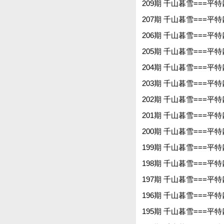
209期 千山暮雪===平特
207期 千山暮雪===平特
206期 千山暮雪===平特
205期 千山暮雪===平特
204期 千山暮雪===平特
203期 千山暮雪===平特
202期 千山暮雪===平特
201期 千山暮雪===平特
200期 千山暮雪===平特
199期 千山暮雪===平特
198期 千山暮雪===平特
197期 千山暮雪===平特
196期 千山暮雪===平特
195期 千山暮雪===平特