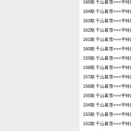
165期 千山暮雪===平
164期 千山暮雪===平特
163期 千山暮雪===平特
162期 千山暮雪===平特
161期 千山暮雪===平特
160期 千山暮雪===平特
159期 千山暮雪===平特
158期 千山暮雪===平特
157期 千山暮雪===平特
156期 千山暮雪===平特
155期 千山暮雪===平特
154期 千山暮雪===平特
153期 千山暮雪===平特
152期 千山暮雪===平