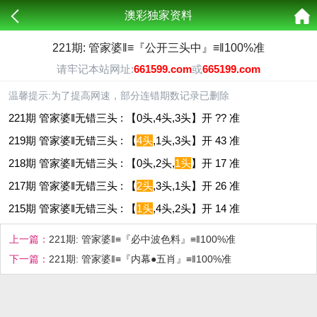
澳彩独家资料
221期: 管家婆‖≡『公开三头中』≡‖100%准
请牢记本站网址:
661599.com
或
665199.com
温馨提示:为了提高网速，部分连错期数记录已删除
221期 管家婆‖无错三头 : 【0头,4头,3头】开 ?? 准
219期 管家婆‖无错三头 : 【
4头
,1头,3头】开 43 准
218期 管家婆‖无错三头 : 【0头,2头,
1头
】开 17 准
217期 管家婆‖无错三头 : 【
2头
,3头,1头】开 26 准
215期 管家婆‖无错三头 : 【
1头
,4头,2头】开 14 准
上一篇：
221期: 管家婆‖≡『必中波色料』≡‖100%准
下一篇：
221期: 管家婆‖≡『内幕●五肖』≡‖100%准