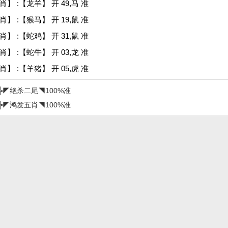
】 :【龙羊】 开 49,马 准
】 :【猴马】 开 19,鼠 准
】 :【蛇鸡】 开 31,鼠 准
】 :【蛇牛】 开 03,龙 准
】 :【羊猪】 开 05,虎 准
圣╬◤绝杀二尾◥100%准
圣╬◤鸿发五肖◥100%准